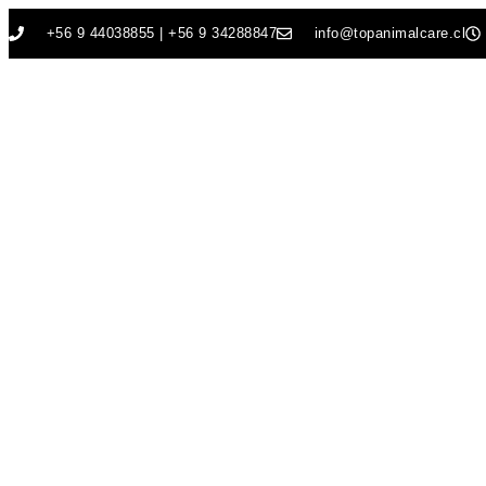
+56 9 44038855 | +56 9 34288847
info@topanimalcare.cl
ENCUENTRO
PRODUCCI