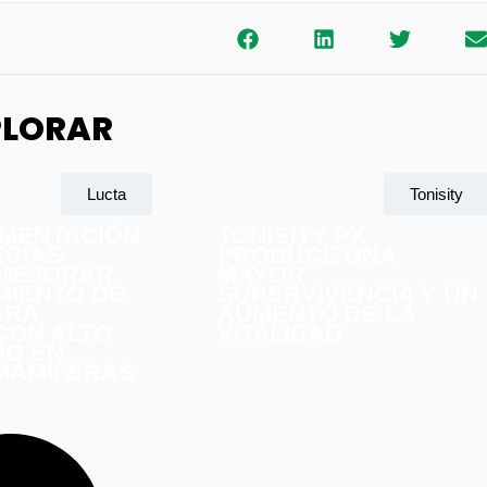
PLORAR
Lucta
Tonisity
EMENTACIÓN
TONISITY PX
ECIAS
PRODUCE UNA
 MEJORAR
MAYOR
MIENTO DE
SUPERVIVENCIA Y UN
ARA
AUMENTO DE LA
CON ALTO
VITALIDAD
DO EN
MAMÍFERAS