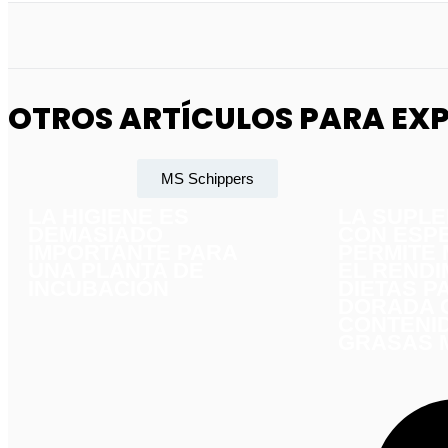
OTROS ARTÍCULOS PARA EX
MS Schippers
LA HIGIENE ES
LA SUPL
DEMASIADO
CON ESP
IMPORTANTE PARA
PERMITE
UNA PLANTA DE
EL RENDI
INCUBACIÓN
DIETAS P
DORADA 
CONTENI
GRASAS 