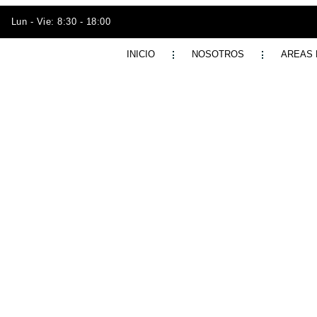
Lun - Vie: 8:30 - 18:00
INICIO
NOSOTROS
AREAS 
 EMPRESARIAL CHILE
ÓN PORCINA 2024